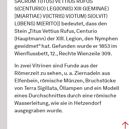
SACRUM T(ITUS) VETTIUS RUFUS
5(CENTURIO) LEG(IONIS) XIII G(EMINAE)
[M(ARTIAE) V(ICTRIS) V(OTUM) S(OLVIT)
L(IBENS) M(ERITO)] bedeutet, dass den
Stein „Titus Vettius Rufus, Centurio
(Hauptmann) der XIII. Legion, den Nymphen
gewidmet“ hat. Gefunden wurde er 1853 im
Wienflussbett, 12., Rechte Wienzeile 309.
In zwei Vitrinen sind Funde aus der
Römerzeit zu sehen, u. a. Ziernadeln aus
Elfenbein, römische Münzen, Bruchstücke
von Terra Sigillata, Öllampen und ein Modell
eines Durchschnittes durch eine römische
Wasserleitung, wie sie in Hetzendorf
ausgegraben wurde.