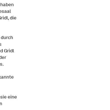
t haben
esaal
idl, die
 durch
s
d Gridl
der
s.
ekannte
sie eine
n