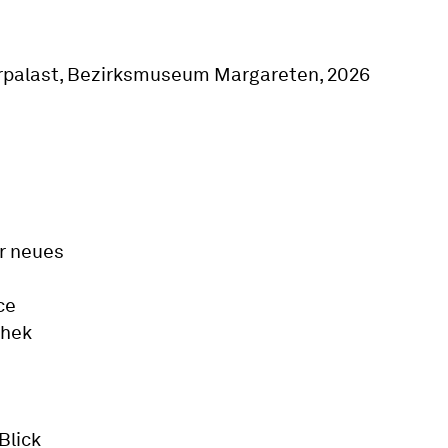
hr neues
ce
thek
Blick