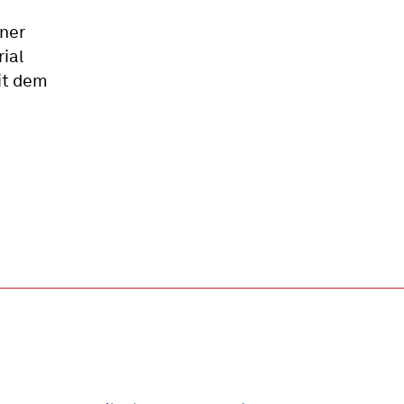
ner
ial
mit dem