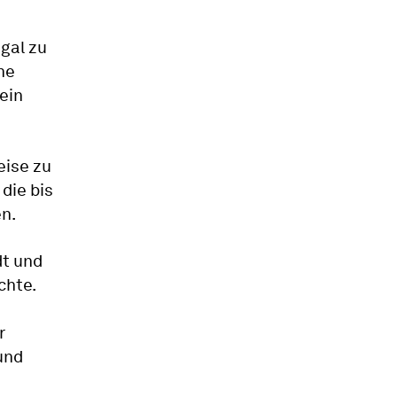
gal zu
ne
ein
eise zu
die bis
n.
dt und
chte.
r
und