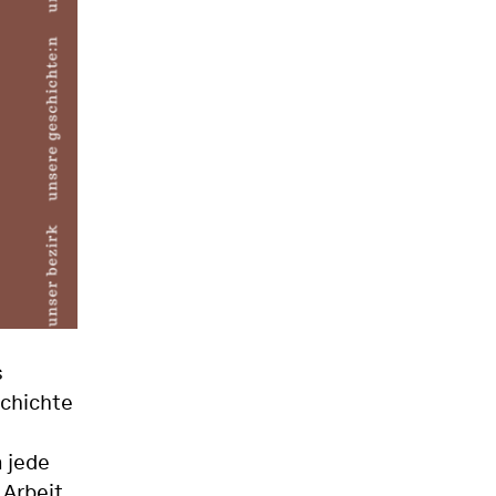
s
chichte
 jede
 Arbeit