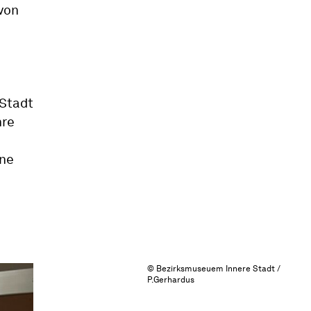
 von
Stadt
hre
ine
© Bezirksmuseuem Innere Stadt /
P.Gerhardus