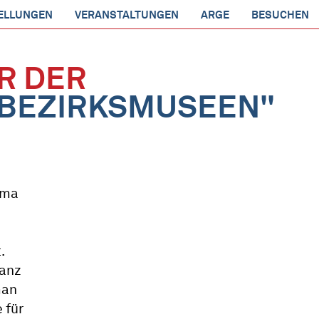
ELLUNGEN
VERANSTALTUNGEN
ARGE
BESUCHEN
AR DER
 BEZIRKSMUSEEN"
ema
.
ranz
man
 für