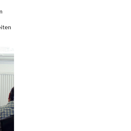
im
iten