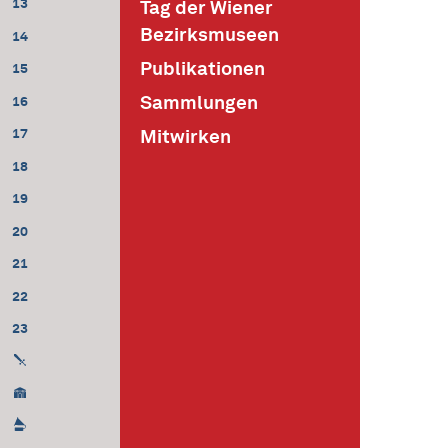
13
Tag der Wiener
Bezirksmuseen
14
Publikationen
15
Sammlungen
16
Mitwirken
17
18
19
20
21
22
23