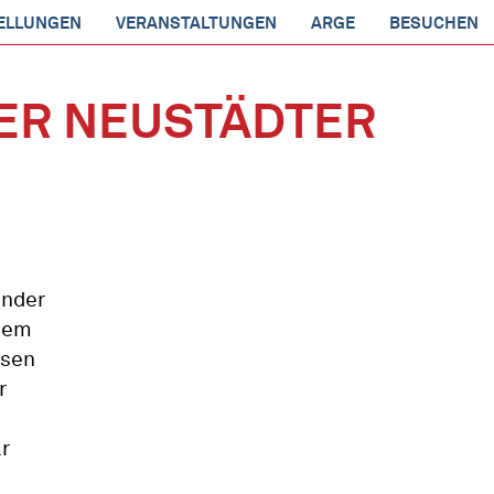
ELLUNGEN
VERANSTALTUNGEN
ARGE
BESUCHEN
NER NEUSTÄDTER
inder
 dem
esen
r
r