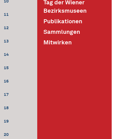
10
Tag der Wiener
Bezirksmuseen
11
Publikationen
12
Sammlungen
13
Mitwirken
14
15
16
17
18
19
20