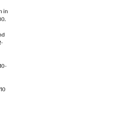
n in
30.
nd
-
10-
110