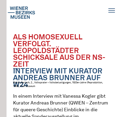
ALS HOMOSEXUELL
VERFOLGT.
LEOPOLDSTÄDTER
SCHICKSALE AUS DER NS-
ZEIT
INTERVIEW MIT KURATOR
ANDREAS BRUNNER AUF
W24
Martin Gerlach, 2., Volksprater – Volksbelustigungen, 1920er-Jahre (Reproduktion,
1959), Wien Museum
In einem Interview mit Vanessa Kogler gibt
Kurator Andreas Brunner (QWIEN – Zentrum
für queere Geschichte) Einblicke in die
aktuelle Sonderausstellung im