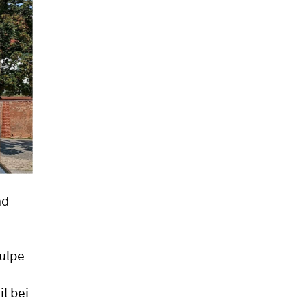
nd
Tulpe
l bei