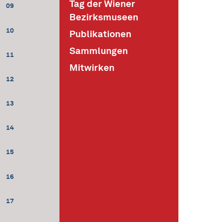
Tag der Wiener
09
Bezirksmuseen
10
Publikationen
Sammlungen
11
Mitwirken
12
13
14
15
16
17