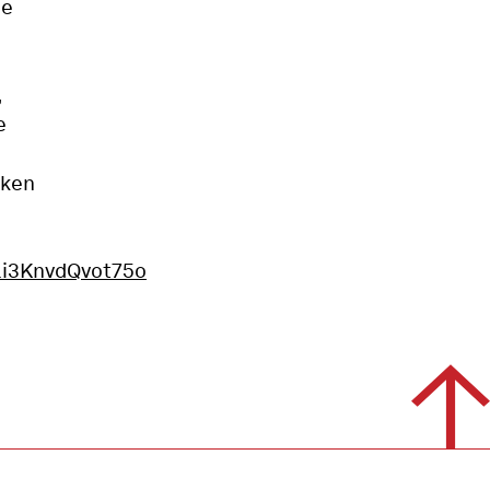
he
,
e
cken
ai3KnvdQvot75o