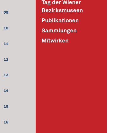
Tag der Wiener
Bezirksmuseen
09
Publikationen
10
Sammlungen
Mitwirken
11
12
13
14
15
16