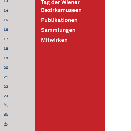
13
Tag der Wiener
Bezirksmuseen
14
Publikationen
15
Sammlungen
16
Mitwirken
17
18
19
20
21
22
23