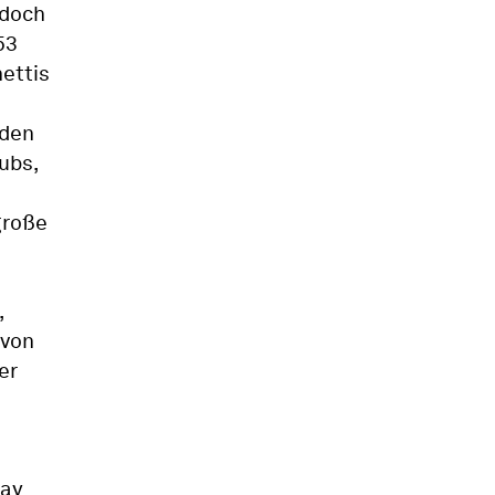
 doch
53
ettis
nden
ubs,
große
,
 von
er
nay