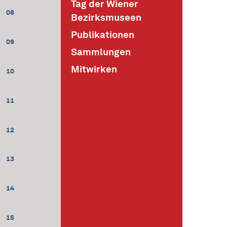
Tag der Wiener
08
Bezirksmuseen
Publikationen
09
Sammlungen
Mitwirken
10
11
12
13
14
15