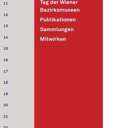
Tag der Wiener
11
Bezirksmuseen
12
Publikationen
13
Sammlungen
14
Mitwirken
15
16
17
18
19
20
21
22