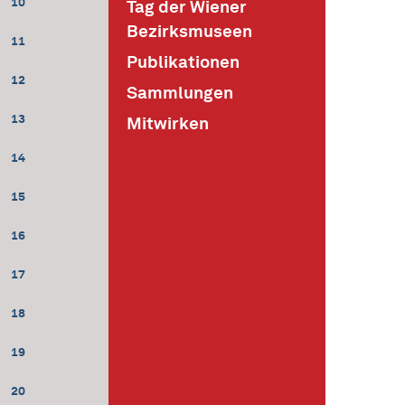
10
Tag der Wiener
Bezirksmuseen
11
Publikationen
12
Sammlungen
13
Mitwirken
14
15
16
17
18
19
20