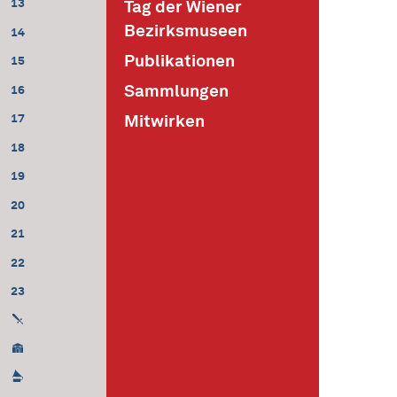
13
Tag der Wiener
Bezirksmuseen
14
Publikationen
15
Sammlungen
16
Mitwirken
17
18
19
20
21
22
23