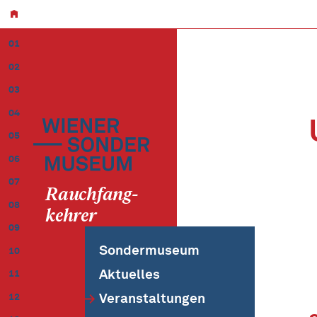
01
02
03
04
05
06
07
Rauchfang
-
08
kehrer
09
Sondermuseum
10
Aktuelles
11
Veranstaltungen
12