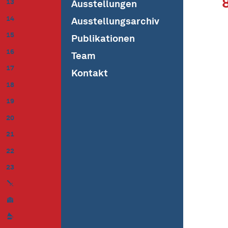
13
Ausstellungen
14
Ausstellungsarchiv
15
Publikationen
16
Team
17
Kontakt
18
19
20
21
22
23