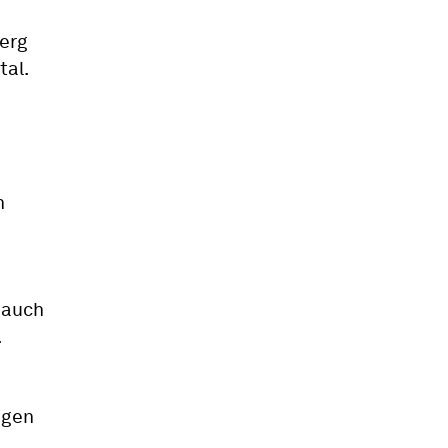
berg
tal.
h
 auch
.
igen