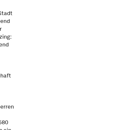
Stadt
hend
r
zing:
send
chaft
Herren
1580