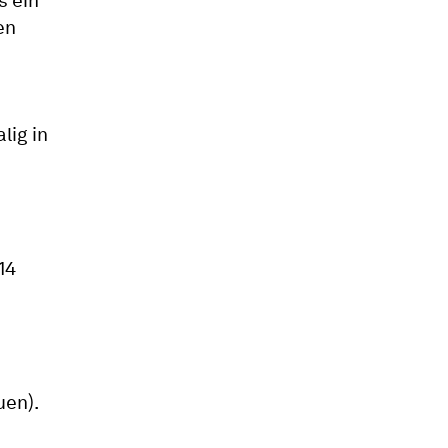
s ein
en
lig in
14
uen).