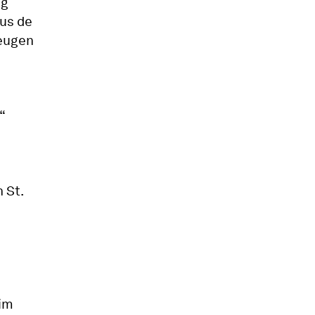
ig
us de
Zeugen
“
 St.
 im