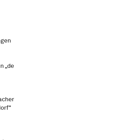
ngen
in „de
acher
orf“