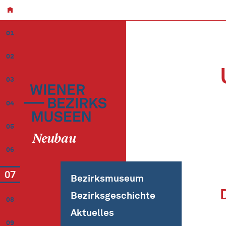
01
02
03
04
05
Neubau
06
07
Bezirksmuseum
Bezirksgeschichte
08
Aktuelles
09