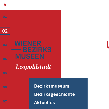
01
02
03
04
Leopoldstadt
05
Bezirksmuseum
06
Bezirksgeschichte
07
Aktuelles