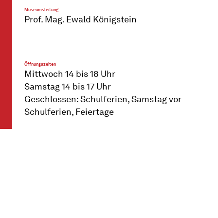
Museumsleitung
Prof. Mag. Ewald Königstein
Öffnungszeiten
Mittwoch 14 bis 18 Uhr
Samstag 14 bis 17 Uhr
Geschlossen: Schulferien, Samstag vor
Schulferien, Feiertage
Bankverbindung:
AT96 1200 0100 4184 0025
Anfahrt
U4 Station Hietzing
Straßenbahnlinien 10, 60, Station Hietzing,
Kennedybrücke
Buslinien 51A, 56A, 56B, 58A.58B, Station