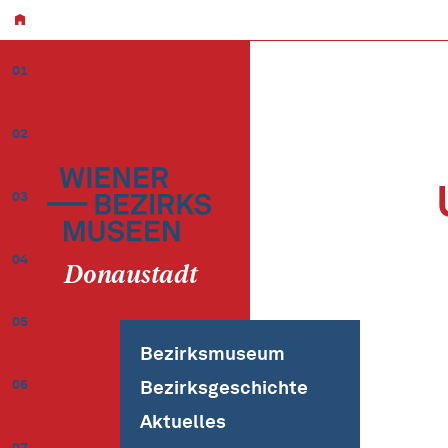
01
02
03
04
Donaustadt
05
Bezirksmuseum
Bezirksgeschichte
06
Aktuelles
07